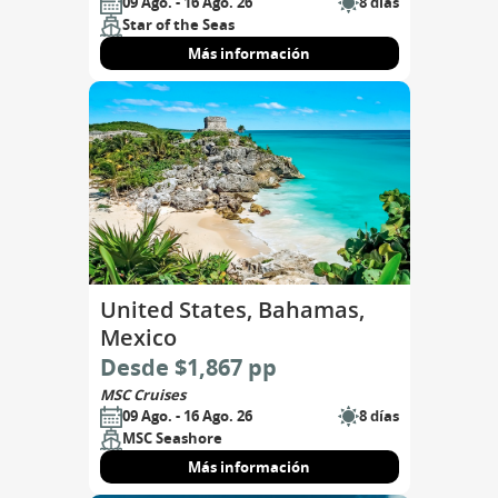
09 Ago. - 16 Ago. 26
8 días
Star of the Seas
Más información
United States, Bahamas,
Mexico
Desde $1,867 pp
MSC Cruises
09 Ago. - 16 Ago. 26
8 días
MSC Seashore
Más información