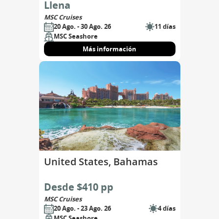
Nassau, Cozumel, Costa
Llena
Maya, Ocean Cay, Port
MSC Cruises
Canaveral
20 Ago. - 30 Ago. 26
11 días
MSC Seashore
Más información
United States, Bahamas
Desde $410 pp
MSC Cruises
20 Ago. - 23 Ago. 26
4 días
MSC Seashore