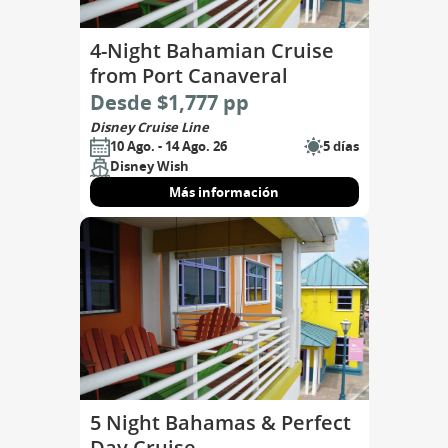
4-Night Bahamian Cruise
from Port Canaveral
Desde $1,777 pp
Disney Cruise Line
10 Ago. - 14 Ago. 26
5 días
Disney Wish
Más información
5 Night Bahamas & Perfect
Day Cruise